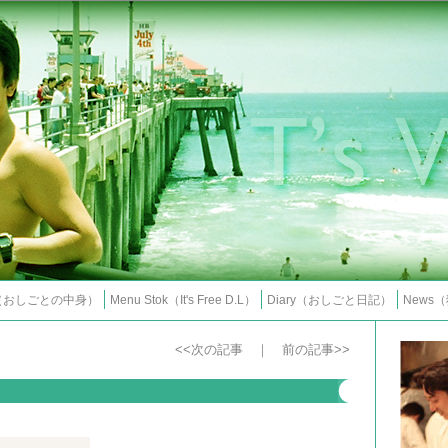
s（おしごとの中身）
Menu Stok（It's Free D.L）
Diary（おしごと日記）
News
<<次の記事 ｜
前の記事>>