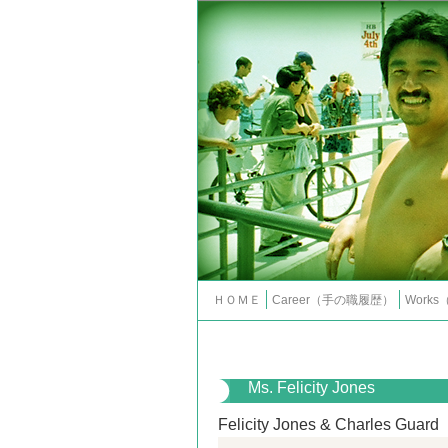
ＨＯＭＥ
Career（手の職履歴）
Work
Ms. Felicity Jones
Felicity Jones & Charles Guard