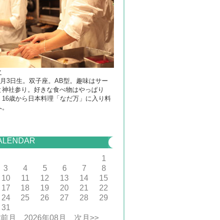
之
年6月3日生。双子座。AB型。趣味はサー
と神社参り。好きな食べ物はやっぱり
。16歳から日本料理「なだ万」に入り料
へ。
ALENDAR
1
3
4
5
6
7
8
10
11
12
13
14
15
17
18
19
20
21
22
24
25
26
27
28
29
31
<前月
2026年08月
次月>>