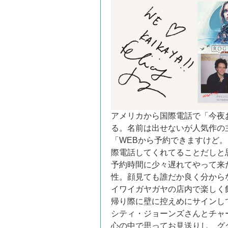
アメリカから国際電話で「今夜
る。名前は出せないが人気作の
「WEBから予約できますけど
際電話してくれてることだしと
予約時間に少々遅れてやって来
性。顔見ても誰だか良く分から
イワイガヤガヤの店内で楽しく
帰り際に壁に控えめにサインし
シティ・ジョーンズさんとチャ
心の中で思ってお見送りし、グ