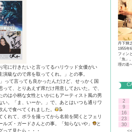
丹下輝
1955
フィン
「魚」
理の道
お宅に行きたいと言ってるハリウッド女優がい
主演級なので席を取ってくれ。」との事。
。」って言っても良かったんだけど、せっかく国
C
思って、とりあえず席だけ用意しておいた。で、
たのは小柄な女性といかにもアーティスト風の男
2
ない。「ま、いーか。」で、あとはいつも通りワ
9
飲んで食べてくれました。
16
てくれて、ポラを撮ってから名前を聞くとフェリ
23
ールズ・ガードさんとの事。「知らないや」
と
30
グって見たら・・・
<