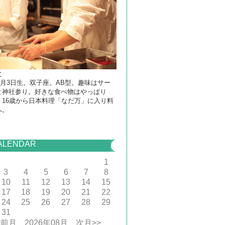
之
年6月3日生。双子座。AB型。趣味はサー
と神社参り。好きな食べ物はやっぱり
。16歳から日本料理「なだ万」に入り料
へ。
ALENDAR
1
3
4
5
6
7
8
10
11
12
13
14
15
17
18
19
20
21
22
24
25
26
27
28
29
31
<前月
2026年08月
次月>>