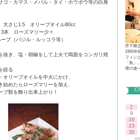
サゴ・カマス・メバル・タイ・ホウボウ等の白身
じ1.5 オリーブオイル80cc
本 ローズマリー少々
ブ（バジル・ルッコラ等）
丹下輝
1955
を抜き、塩・胡椒をして上火で両面をコンガリ焼
フィン
「魚」
理の道
絞る
リーブオイルを中火にかけ、
たらローズマリーを加え、
C
類を飾り出来上がり！
2
9
16
23
30
<