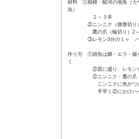
材料 ①相模・駿河の地魚（カ
魚）
２～３本
②ニンニク（微塵切り）大さ
鷹の爪（輪切り）2～3
③レモン3分の１ヶ ハー
作り方 ①雑魚は鱗・エラ・腸
く
②皿に盛り、レモンを
②ニンニク・鷹の爪・オ
ニンニクに色がつき始め
手早く②にかけハーブ