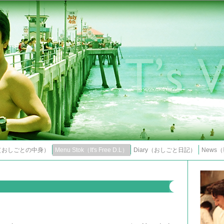
s（おしごとの中身）
Menu Stok（It's Free D.L）
Diary（おしごと日記）
News